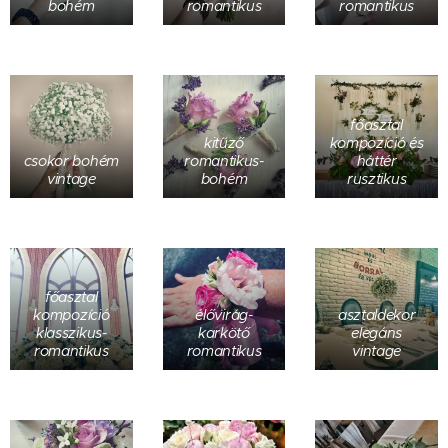
bohém
romantikus
romantikus
főasztal
kitűző
kompozíció és
csokor bohém
romantikus-
háttér
vintage
bohém
rusztikus
főasztal
kompozíció
élővirág-
asztaldekor
klasszikus-
karkötő
elegáns
romantikus
romantikus
vintage