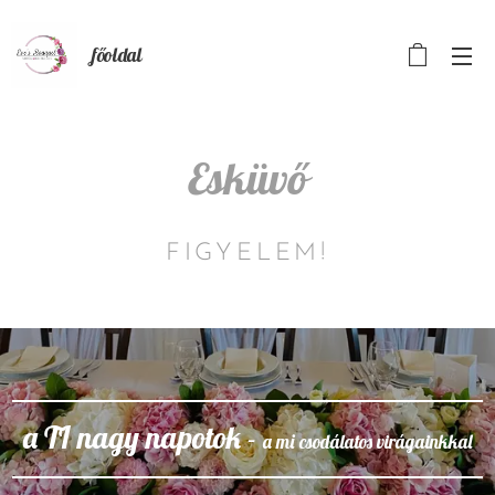
főoldal
Esküvő
FIGYELEM!
a TI nagy napotok -
a mi
csodálatos
virágainkkal