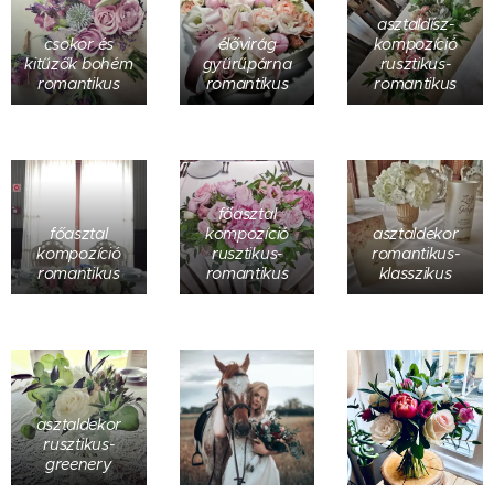
asztaldísz-
csokor és
élővirág
kompozíció
kitűzők bohém
gyűrűpárna
rusztikus-
romantikus
romantikus
romantikus
főasztal
főasztal
kompozíció
asztaldekor
kompozíció
rusztikus-
romantikus-
romantikus
romantikus
klasszikus
asztaldekor
rusztikus-
greenery