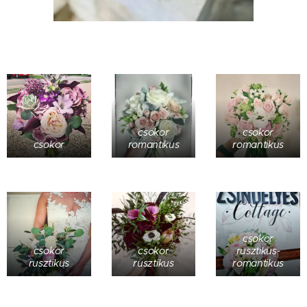
csokor
csokor
csokor
romantikus
romantikus
csokor
csokor
csokor
rusztikus-
rusztikus
rusztikus
romantikus