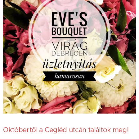
Októbertől a Cegléd utcán találtok meg!