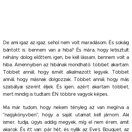
De ami igaz az igaz, sehol nem volt maradásom. És sokáig
bántott is: bennem van a hiba? És mára, hogy letisztult
néhány dolog előttem, igen, be kell lássam, bennem volt a
hiba. Amennyiben az hibának mondható: többet akartam.
Többet annál, hogy ismét alkalmazott legyek. Többet
annál, hogy másnak dolgozzak. Többet annál, hogy más
szabályai szerint éljek. És igen, azért akartam többet,
mert mindig is tudtam: ÉN többre vagyok képes.
Ma már tudom, hogy nekem tényleg az van megírva a
"nagykönyvben", hogy a saját utamat kell járnom. Aki
ismer, tudja, úgyis addig megyek, míg el nem érem, amit
akarok. És itt van: pár hét, és nyílik az Eve's Bouquet, az