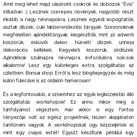
Amit meg lehet majd vásárolni: csokrok és dobozok "Évis"
stílusban :) Lesznek cserepes növények, nagyobb részt
inkább a nagy névnapokra. Lesznek egyedi kopogtatók,
asztali díszek, cuki lakberendezési tárgyak. Szezonoknak
megfelelően ajándéktárgyak, kiegészítők, mint pl. adventi
koszorúk, esküvői dekor, húsvéti díszek, ünnepi
dekorációs kellékek. Kegyeleti koszorúk, sírdíszek.
Ajándékok szülinapra, névnapra, évfordulóra, sok-sok
alkalomra! Lesz egy különleges extra szolgáltatás az
üzletben: Bonsai shop. Erről is lesz blogbejegyzés és még
külön fülecske is az oldalon hamarosan!
És a legfontosabb, a szívemhez az egyik legközelebb álló
szolgáltatás: workshopok! Ez anno, mikor még a
tanfolyamot végeztem, már akkor is egy fontos
tényezője volt az egész projektnek, hiszen alapjáraton
tanítónéni vagyok. A workshopokat úgy képzeljétek el,
mint egy csajos estét! Együtt készítünk például egy