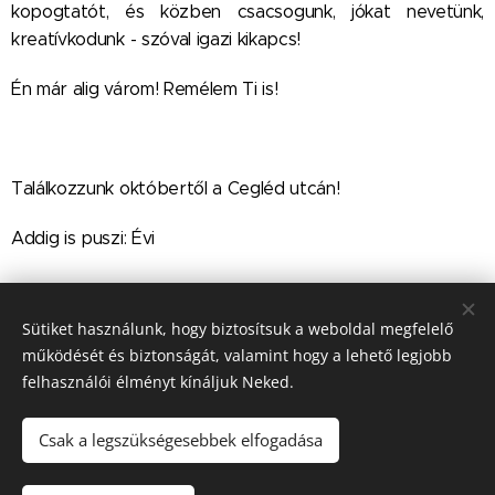
kopogtatót, és közben csacsogunk, jókat nevetünk,
kreatívkodunk - szóval igazi kikapcs!
Én már alig várom! Remélem Ti is!
Találkozzunk októbertől a Cegléd utcán!
Addig is puszi: Évi
Share
Sütiket használunk, hogy biztosítsuk a weboldal megfelelő
működését és biztonságát, valamint hogy a lehető legjobb
felhasználói élményt kínáljuk Neked.
Csak a legszükségesebbek elfogadása
© 2016 Eve's Bouquet / Tedd szebbé virággal! Minden jog
fenntartva