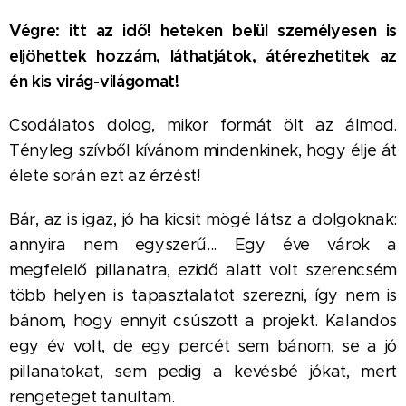
Végre: itt az idő! heteken belül személyesen is
eljöhettek hozzám, láthatjátok, átérezhetitek az
én kis virág-világomat!
Csodálatos dolog, mikor formát ölt az álmod.
Tényleg szívből kívánom mindenkinek, hogy élje át
élete során ezt az érzést!
Bár, az is igaz, jó ha kicsit mögé látsz a dolgoknak:
annyira nem egyszerű... Egy éve várok a
megfelelő pillanatra, ezidő alatt volt szerencsém
több helyen is tapasztalatot szerezni, így nem is
bánom, hogy ennyit csúszott a projekt. Kalandos
egy év volt, de egy percét sem bánom, se a jó
pillanatokat, sem pedig a kevésbé jókat, mert
rengeteget tanultam.