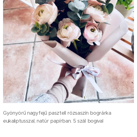
Gyönyörű nagyfejű pasztell rózsaszín bográrka
eukaliptusszal, natúr papírban. 5 szál bogival