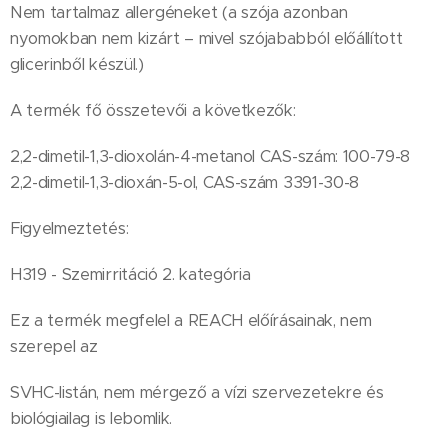
Nem tartalmaz allergéneket (a szója azonban
nyomokban nem kizárt – mivel szójababból előállított
glicerinből készül.)
A termék fő összetevői a következők:
2,2-dimetil-1,3-dioxolán-4-metanol CAS-szám: 100-79-8
2,2-dimetil-1,3-dioxán-5-ol, CAS-szám 3391-30-8
Figyelmeztetés:
H319 - Szemirritáció 2. kategória
Ez a termék megfelel a REACH előírásainak, nem
szerepel az
SVHC-listán, nem mérgező a vízi szervezetekre és
biológiailag is lebomlik.