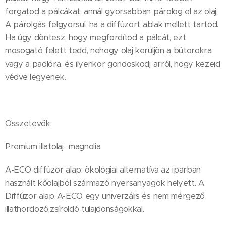
forgatod a pálcákat, annál gyorsabban párolog el az olaj.
A párolgás felgyorsul, ha a diffúzort ablak mellett tartod.
Ha úgy döntesz, hogy megfordítod a pálcát, ezt
mosogató felett tedd, nehogy olaj kerüljön a bútorokra
vagy a padlóra, és ilyenkor gondoskodj arról, hogy kezeid
védve legyenek.
Összetevők:
Premium illatolaj- magnolia
A-ECO diffúzor alap: ökológiai alternatíva az iparban
használt kőolajból származó nyersanyagok helyett. A
Diffúzor alap A-ECO egy univerzális és nem mérgező
illathordozó,zsíroldó tulajdonságokkal.