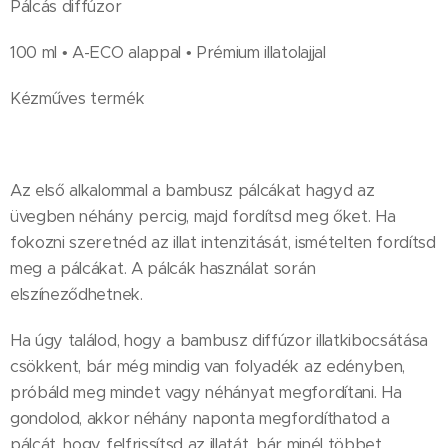
Pálcás diffúzor
100 ml • A-ECO alappal • Prémium illatolajjal
Kézműves termék
Az első alkalommal a bambusz pálcákat hagyd az
üvegben néhány percig, majd fordítsd meg őket. Ha
fokozni szeretnéd az illat intenzitását, ismételten fordítsd
meg a pálcákat. A pálcák használat során
elszíneződhetnek.
Ha úgy találod, hogy a bambusz diffúzor illatkibocsátása
csökkent, bár még mindig van folyadék az edényben,
próbáld meg mindet vagy néhányat megfordítani. Ha
gondolod, akkor néhány naponta megfordíthatod a
pálcát, hogy felfrissítsd az illatát, bár minél többet