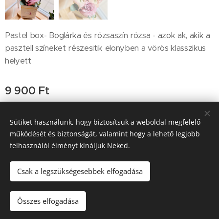
Pastel box- Boglárka és rózsaszín rózsa - azok ak, akik a
pasztell színeket részesitik elonyben a vörös klasszikus
helyett
9 900
Ft
Sütiket használunk, hogy biztosítsuk a weboldal megfelelő
működését és biztonságát, valamint hogy a lehető legjobb
© 2016 Eve's Bouquet / Tedd szebbé virággal! Minden jog
fenntartva
felhasználói élményt kínáljuk Neked.
Az oldalt a
Webnode
működteti
Sütik
Csak a legszükségesebbek elfogadása
Nincs raktáron
Összes elfogadása