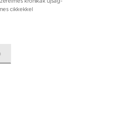
Szerelmes krónikák újság-
mes cikkekkel
n