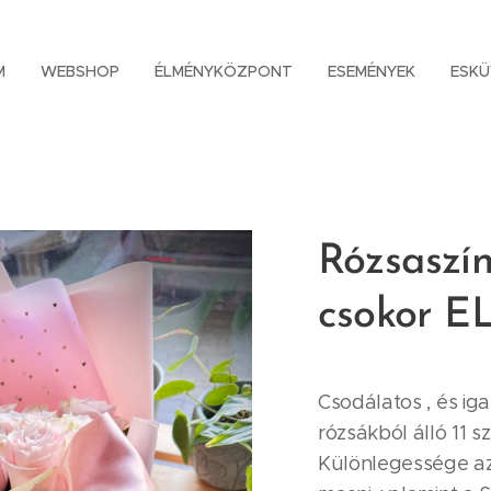
M
WEBSHOP
ÉLMÉNYKÖZPONT
ESEMÉNYEK
ESK
Rózsaszí
csokor 
Csodálatos , és ig
rózsákból álló 11 s
Különlegessége az