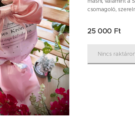
masni, valamint a 
csomagoló, szerel
25 000
Ft
Nincs raktáro