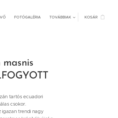
ÜVŐ
FOTÓGALÉRIA
TOVÁBBIAK
KOSÁR
n masnis
ELFOGYOTT
azán tartós ecuadori
zálas csokor.
 igazan trendi nagy